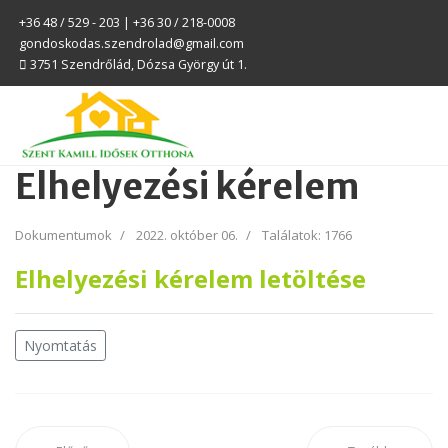
+36 48 / 529 - 203 | +36 30 / 218-0008
gondoskodas.szendrolad@gmail.com
3751 Szendrőlád, Dózsa György út 1.
Elhelyezési kérelem
Dokumentumok
2022. október 06.
Találatok: 1766
Elhelyezési kérelem letöltése
Nyomtatás