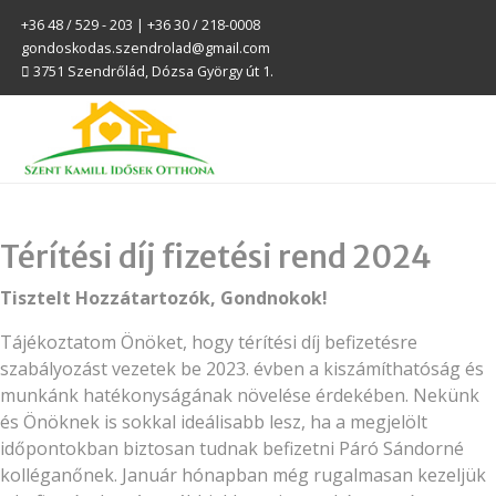
+36 48 / 529 - 203 | +36 30 / 218-0008
gondoskodas.szendrolad@gmail.com
3751 Szendrőlád, Dózsa György út 1.
Térítési díj fizetési rend 2024
Tisztelt Hozzátartozók, Gondnokok!
Tájékoztatom Önöket, hogy térítési díj befizetésre
szabályozást vezetek be 2023. évben a kiszámíthatóság és
munkánk hatékonyságának növelése érdekében. Nekünk
és Önöknek is sokkal ideálisabb lesz, ha a megjelölt
időpontokban biztosan tudnak befizetni Páró Sándorné
kolléganőnek. Január hónapban még rugalmasan kezeljük